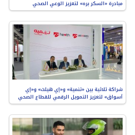
مبادرة «السكر بره» لتعزيز الوعي الصحي
شراكة ثلاثية بين «تنمية» و«إي هيلث» و«إي
أسواق» لتعزيز التمويل الرقمي للقطاع الصحي