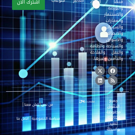
العالم
منوعات
منها البنوك
والبورصة
والاستثمار
والعقارات
والسيارات
والاتصالات
والاسواق
والسياحة والطاقة
والنقل والملاحة
والتأمين وغيرها.
جميع
من نحن
اعلن معنا
الحقوق
محفوظة
2024 ©
سياسة الخصوصية
اتصل بنا
تنفيذ
بواسطة