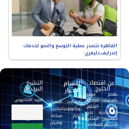
القاهرة تتصدر عملية التوسع والنمو لخدمات
إندرايف.دليفري
عن اقتصاد
النشرة
اقسام
الخليج
البريدية
الاخبار
يهتم موقع
البريد الالكتروني
«اقتصاد الخليج»
اتصالات
اقتصاد
بجميع الشئون
وتكنولوجيا
سلايدر
الاقتصادية علي
اخبار
سياحة
المستوي المحلي
اخبار
وطيران
بمختلف القطاعات