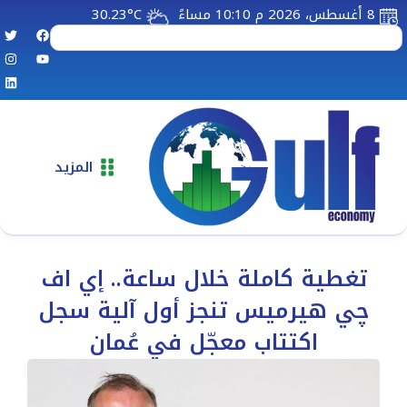
8 أغسطس، 2026 م 10:10 مساءً
30.23°C
المزيد
تغطية كاملة خلال ساعة.. إي اف
چي هيرميس تنجز أول آلية سجل
اكتتاب معجّل في عُمان