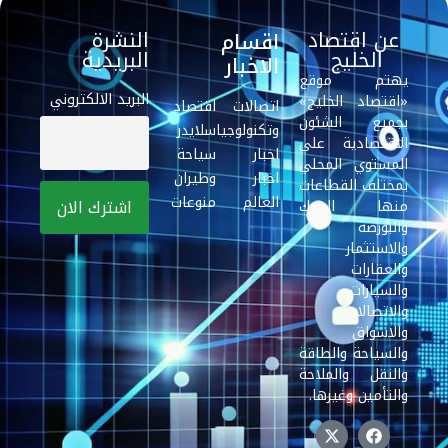
عن اقتصاد
النشرة
اقسام
الخليج
البريدية
الاخبار
يهتم موقع
البريد الالكتروني
«اقتصاد الخليج»
اتصالات
اقتصاد
بجميع الشئون
وتكنولوجيا
سلايدر
الاقتصادية علي
اخبار
سياحة
المستوي المحلي
اخبار
وطيران
بمختلف القطاعات
العالم
منوعات
منها البنوك
والبورصة
والاستثمار
والعقارات
والسيارات
والاتصالات
والاسواق
والسياحة والطاقة
والنقل والملاحة
والتأمين وغيرها.