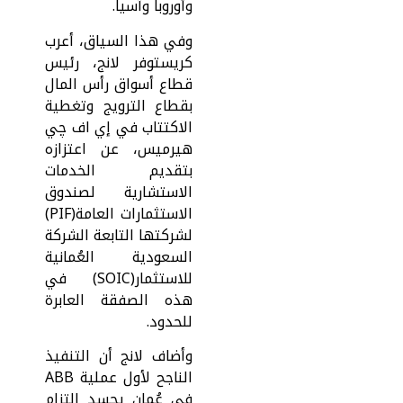
وأوروبا وآسيا.
وفي هذا السياق، أعرب
كريستوفر لانج، رئيس
قطاع أسواق رأس المال
بقطاع الترويج وتغطية
الاكتتاب في إي اف چي
هيرميس، عن اعتزازه
بتقديم الخدمات
الاستشارية لصندوق
الاستثمارات العامة(PIF)
لشركتها التابعة الشركة
السعودية العُمانية
للاستثمار(SOIC) في
هذه الصفقة العابرة
للحدود.
وأضاف لانج أن التنفيذ
الناجح لأول عملية ABB
في عُمان يجسد التزام