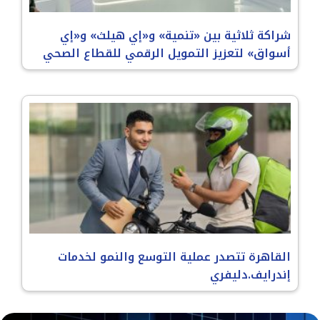
شراكة ثلاثية بين «تنمية» و«إي هيلث» و«إي
أسواق» لتعزيز التمويل الرقمي للقطاع الصحي
القاهرة تتصدر عملية التوسع والنمو لخدمات
إندرايف.دليفري