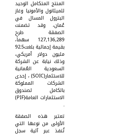
المنتج المتكامل الوحيد
للميثانول والأمونيا وغاز
البترول المسال في
عُمان، وقد تضمنت
الصفقة طرح
127,136,289 سهماً،
بقيمة إجمالية بلغت92.5
مليون دولار أمريكي،
وذلك نيابة عن الشركة
السعودية العُمانية
للاستثمار(SOIC) ، إحدى
الشركات المملوكة
بالكامل لصندوق
الاستثمارات العامة(PIF)
.
تعتبر هذه الصفقة
الأولى من نوعها التي
تُنفذ عبر آلية سجل