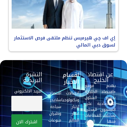
إي اف چي هيرميس تنظم ملتقى فرص الاستثمار
لسوق دبي المالي
عن اقتصاد
النشرة
اقسام
الخليج
البريدية
الاخبار
يهتم موقع
البريد الالكتروني
«اقتصاد الخليج»
اتصالات
اقتصاد
بجميع الشئون
وتكنولوجيا
سلايدر
الاقتصادية علي
اخبار
سياحة
المستوي المحلي
اخبار
وطيران
بمختلف القطاعات
العالم
منوعات
منها البنوك