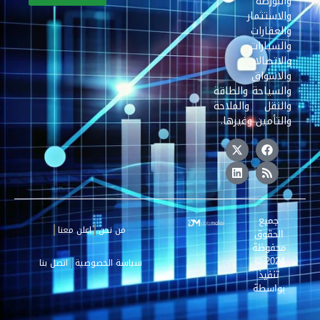
والبورصة
والاستثمار
والعقارات
والسيارات
والاتصالات
والاسواق
والسياحة والطاقة
والنقل والملاحة
والتأمين وغيرها.
جميع
من نحن
اعلن معنا
الحقوق
محفوظة
2024 ©
سياسة الخصوصية
اتصل بنا
تنفيذ
بواسطة