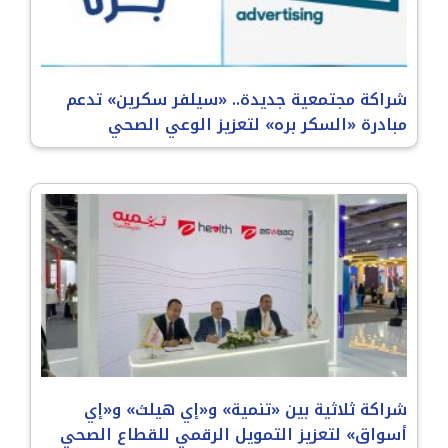
شراكة مجتمعية جديدة.. «سيلفر سكرين» تدعم
مبادرة «السكر بره» لتعزيز الوعي الصحي
شراكة ثلاثية بين «تنمية» و«إي هيلث» و«إي
أسواق» لتعزيز التمويل الرقمي للقطاع الصحي