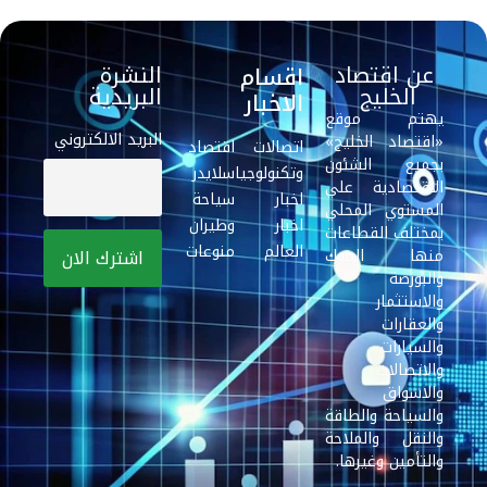
عن اقتصاد
النشرة
اقسام
الخليج
البريدية
الاخبار
يهتم موقع
البريد الالكتروني
«اقتصاد الخليج»
اتصالات
اقتصاد
بجميع الشئون
وتكنولوجيا
سلايدر
الاقتصادية علي
اخبار
سياحة
المستوي المحلي
اخبار
وطيران
بمختلف القطاعات
العالم
منوعات
منها البنوك
والبورصة
والاستثمار
والعقارات
والسيارات
والاتصالات
والاسواق
والسياحة والطاقة
والنقل والملاحة
والتأمين وغيرها.