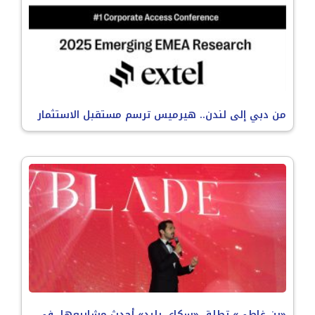
من دبي إلى لندن.. هيرميس ترسم مستقبل الاستثمار
«بن غاطي» تطلق «سكاي بليد» أحدث مشاريعها في