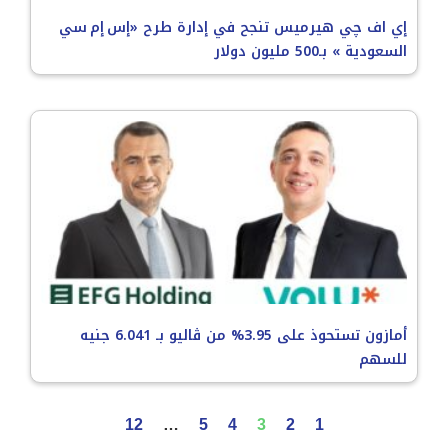
إي اف چي هيرميس تنجح في إدارة طرح «إس إم سي
السعودية » بـ500 مليون دولار
أمازون تستحوذ على 3.95% من ڤاليو بـ 6.041 جنيه
للسهم
12
…
5
4
3
2
1