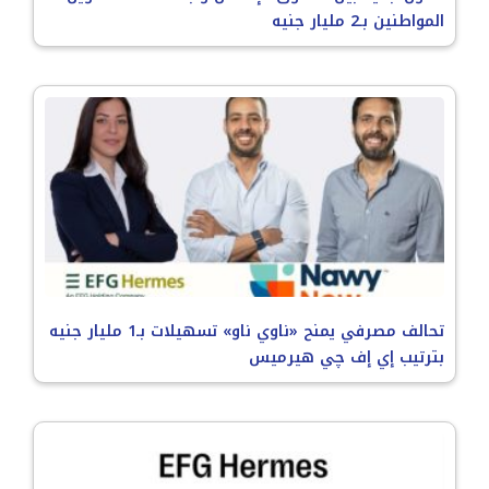
المواطنين بـ2 مليار جنيه
تحالف مصرفي يمنح «ناوي ناو» تسهيلات بـ1 مليار جنيه
بترتيب إي إف چي هيرميس