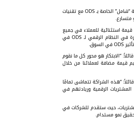
تهدف هذه الشراكة القوية إلى إعادة تعريف عمليات المشتريات من خلال دمج قدرات منصة “شامل” الخاصة بـ ODS مع تقنيات
 متسارع.
يمة استثنائية للعملاء في جميع
أنحاء منطقة الشرق الأوسط وشمال إفريقيا. سوف يُساهم دمج حلول “تيرادكس” المبتكرة في النظام الرقمي لـ ODS في
لسوق.
لاً: “الابتكار هو محور كل ما نقوم
قديم قيمة مضافة لعملائنا من خلال
ائلاً: “هذه الشراكة تتماشى تمامًا
تعاوننا مع ODS، نجمع بين خبراتنا في المشتريات الرقمية وريادتهم في
ميز في عمليات المشتريات، حيث ستقدم للشركات في
حقيق نمو مستدام.