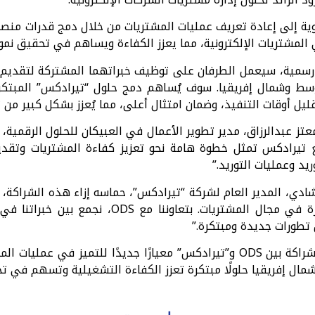
لمشتريات الإلكترونية، مما يعزز الكفاءة ويساهم في تحقيق نمو
رسمية، سيعمل الطرفان على توظيف خبراتهما المشتركة لتقديم ق
وقات التنفيذ، وضمان امتثال أعلى، مما يُعزز بشكل كبير من تأثير ODS في ا
 عبدالرزاق، مدير تطوير الأعمال في العبيكان للحلول الرقمية، قائ
راكتنا مع تيرادكس تمثل خطوة هامة نحو تعزيز كفاءة المشتريات وت
يد وعمليات التوريد.”
شادي، المدير العام لشركة “تيرادكس”، حماسه إزاء هذه الشراكة، ق
مع رؤيتنا في إحداث ثورة في مجال المشتريات. ب
تطورات جديدة ومبتكرة.”
ومن المتوقع أن تحدد الشراكة بين ODS و”تيرادكس” معيارًا جديدًا للت
ال إفريقيا حلولًا مبتكرة تعزز الكفاءة التشغيلية وتسهم في ت