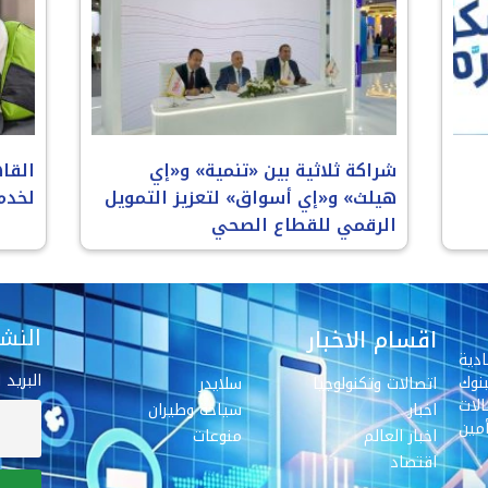
شراكة ثلاثية بين «تنمية» و«إي
القا
هيلث» و«إي أسواق» لتعزيز التمويل
لخدم
الرقمي للقطاع الصحي
النشر
اقسام الاخبار
دية
البريد 
نوك
اتصالات وتكنولوجيا
سلايدر
لات
اخبار
سياحة وطيران
مين
اخبار العالم
منوعات
اقتصاد