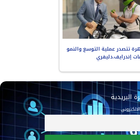
هرة تتصدر عملية التوسع والنمو
ات إندرايف.دليفري
ة البريدية
الالكتروني