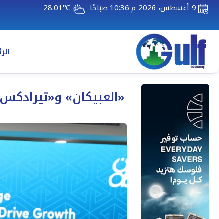
9 أغسطس، 2026 م 10:36 صباحًا
28.01°C
الر
«العبيكان» و«تيرادكس»