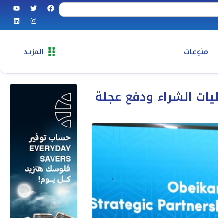
منوعات
المزيد
يات الشراء ودفع عجلة