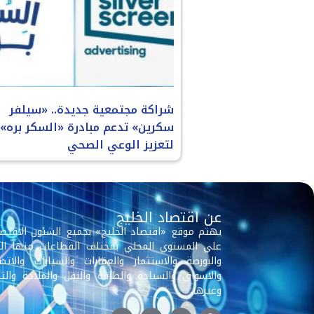
شراكة مجتمعية جديدة.. «سيلفر
سكرين» تدعم مبادرة «السكر بره»
لتعزيز الوعي الصحي
عن اقتصاد الخليج
يهتم موقع «اقتصاد الخليج» بجميع الشئون الاقتصا
علي المستوي المحلي بمختلف القطاعات منها الب
والبورصة والاستثمار والعقارات والسيارات والاتصا
والاسواق والسياحة والطاقة والنقل والملاحة والتأ
وغيرها.