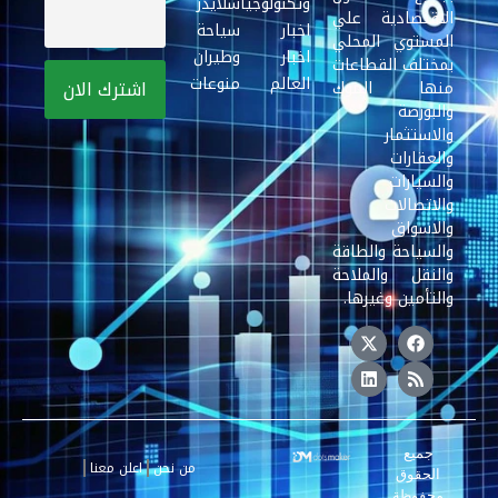
وتكنولوجيا
سلايدر
الاقتصادية علي
اخبار
سياحة
المستوي المحلي
اخبار
وطيران
بمختلف القطاعات
العالم
منوعات
منها البنوك
والبورصة
والاستثمار
والعقارات
والسيارات
والاتصالات
والاسواق
والسياحة والطاقة
والنقل والملاحة
والتأمين وغيرها.
جميع
من نحن
اعلن معنا
الحقوق
محفوظة