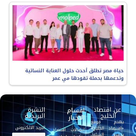
حياة مصر تطلق أحدث حلول العناية النسائية
وتدعمها بحملة تقودها مي عمر
عن اقتصاد
النشرة
اقسام
الخليج
البريدية
الاخبار
يهتم موقع
البريد الالكتروني
«اقتصاد الخليج»
اتصالات
اقتصاد
بجميع الشئون