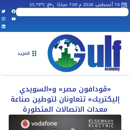
10 أغسطس، 2026 م 7:00 صباحًا
25.79°C
المزيد
«ڤودافون مصر» و«السويدي
إليكتريك» تتعاونان لتوطين صناعة
معدات الاتصالات المتطورة