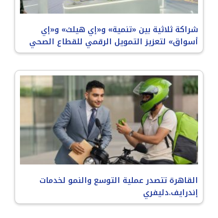
شراكة ثلاثية بين «تنمية» و«إي هيلث» و«إي
أسواق» لتعزيز التمويل الرقمي للقطاع الصحي
القاهرة تتصدر عملية التوسع والنمو لخدمات
إندرايف.دليفري