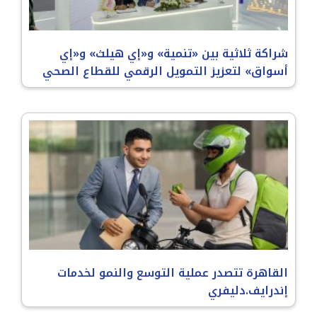
شراكة ثلاثية بين «تنمية» و«إي هيلث» و«إي
أسواق» لتعزيز التمويل الرقمي للقطاع الصحي
القاهرة تتصدر عملية التوسع والنمو لخدمات
إندرايف.دليفري