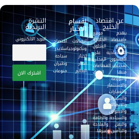
عن اقتصاد
النشرة
اقسام
الخليج
البريدية
الاخبار
يهتم موقع
البريد الالكتروني
«اقتصاد الخليج»
اتصالات
اقتصاد
بجميع الشئون
وتكنولوجيا
سلايدر
الاقتصادية علي
اخبار
سياحة
المستوي المحلي
اخبار
وطيران
بمختلف القطاعات
العالم
منوعات
منها البنوك
والبورصة
والاستثمار
والعقارات
والسيارات
والاتصالات
والاسواق
والسياحة والطاقة
والنقل والملاحة
والتأمين وغيرها.