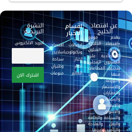
عن اقتصاد
النشرة
اقسام
الخليج
البريدية
الاخبار
يهتم موقع
البريد الالكتروني
«اقتصاد الخليج»
اتصالات
اقتصاد
بجميع الشئون
وتكنولوجيا
سلايدر
الاقتصادية علي
اخبار
سياحة
المستوي المحلي
اخبار
وطيران
بمختلف القطاعات
العالم
منوعات
منها البنوك
والبورصة
والاستثمار
والعقارات
والسيارات
والاتصالات
والاسواق
والسياحة والطاقة
والنقل والملاحة
والتأمين وغيرها.