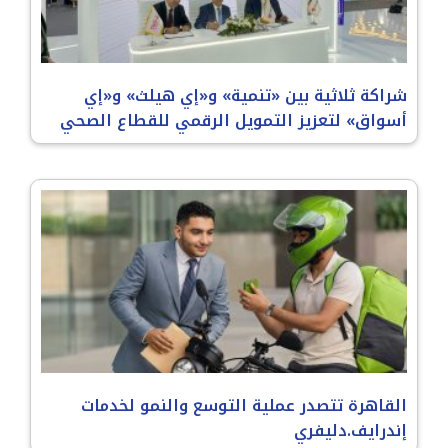
شراكة ثلاثية بين «تنمية» و«إي هيلث» و«إي
أسواق» لتعزيز التمويل الرقمي للقطاع الصحي
القاهرة تتصدر عملية التوسع والنمو لخدمات
إندرايف.دليفري