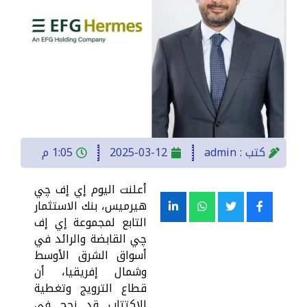
كتب :
admin
2025-03-12
1:05 م
أعلنت اليوم إي إف چي
هيرميس، بنك الاستثمار
التابع لمجموعة إي إف
چي القابضة والرائد في
أسواق الشرق الأوسط
وشمال إفريقيا، أن
قطاع الترويج وتغطية
الاكتتاب قد نجح في