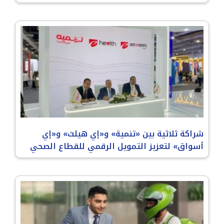
شراكة ثلاثية بين «تنمية» و«إي هيلث» و«إي
أسواق» لتعزيز التمويل الرقمي للقطاع الصحي