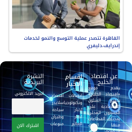
القاهرة تتصدر عملية التوسع والنمو لخدمات
إندرايف.دليفري
عن اقتصاد
النشرة
اقسام
الخليج
البريدية
الاخبار
يهتم موقع
البريد الالكتروني
«اقتصاد الخليج»
اتصالات
اقتصاد
بجميع الشئون
وتكنولوجيا
سلايدر
الاقتصادية علي
اخبار
سياحة
المستوي المحلي
اخبار
وطيران
بمختلف القطاعات
العالم
منوعات
منها البنوك
والبورصة