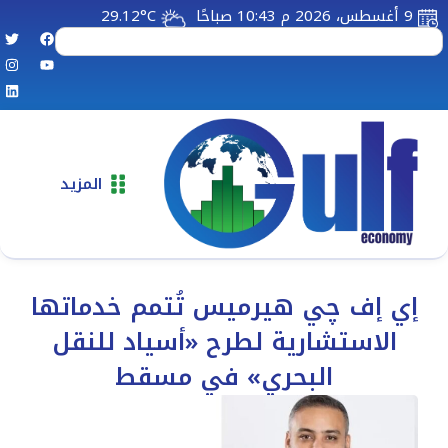
9 أغسطس، 2026 م 10:43 صباحًا
29.12°C
المزيد
إي إف چي هيرميس تُتمم خدماتها
الاستشارية لطرح «أسياد للنقل
البحري» في مسقط