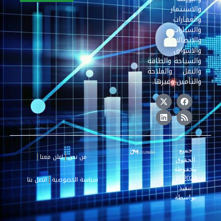
والاستثمار
والعقارات
والسيارات
والاتصالات
والاسواق
والسياحة والطاقة
والنقل والملاحة
والتأمين وغيرها.
جميع
من نحن
اعلن معنا
الحقوق
محفوظة
سياسة الخصوصية
اتصل بنا
2024 ©
تنفيذ
بواسطة