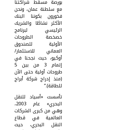
بورصة مسقط شراكتنا
مع سلطنة عمان، ونحن
فخورون بكوننا البنك
الأكثر نشاطًا والشريك
الرئيسي لبرنامج
خصخصة الطروحات
الأولية للصندوق
العماني للاستثمار/
أوكيو، حيث نجحنا في
إتمام 3 من بين 5
طروحات أولية حتى الآن
(منذ إدراج شركة أبراج
للطاقة).”
تأسست «أسياد للنقل
البحري» عام 2003،
وهي من كبرى الشركات
العالمية في قطاع
النقل البحري، حيث