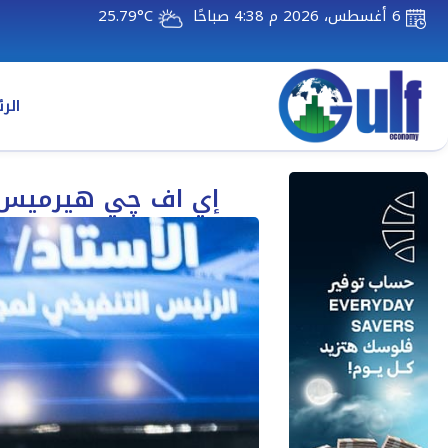
6 أغسطس، 2026 م 4:38 صباحًا
25.79°C
الر
إي اف چي هيرميس ت