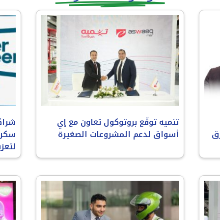
تنميه توقّع بروتوكول تعاون مع إي
شراك
ق
أسواق لدعم المشروعات الصغيرة
سكري
لتعز