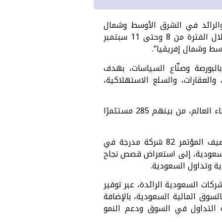
والرائد في الشرق الأوسط وشمال
إفريقيا، عن انطلاق فعاليات المؤتمر الاستثماري السنوي الحادي عشر، المقرر انعقاده خلال الفترة من 8 وحتى 11 سبتمبر
البورصة وصنّاع السياسات، بهدف
والعقارات، والسلع الاستهلاكية،
وتشهد نسخة هذا العام من المؤتمر مشاركة 131 شركة وحضور 710 ضيفًا من مختلف أنحاء العالم، من بينهم 285 مستثمرًا
واستجابةً للاهتمام الاستثماري الكبير الذي تحظى به المملكة العربية السعودية، يستضيف المؤتمر 82 شركة مدرجة في
السعودية، إلى استعراض قصص نجاح
ة وتداول السعودية.
كات السعودية الرائدة، عبر توفير
لسوق المالية السعودية، بالإضافة
التداول في السوق ودعم النمو