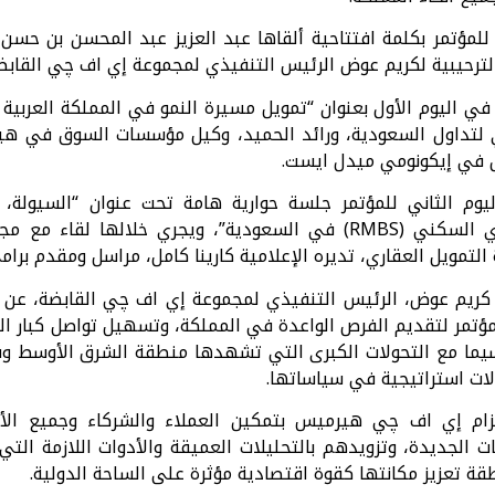
للمؤتمر بكلمة افتتاحية ألقاها عبد العزيز عبد المحسن بن حس
لترحيبية لكريم عوض الرئيس التنفيذي لمجموعة إي اف چي القابض
في اليوم الأول بعنوان “تمويل مسيرة النمو في المملكة العربي
ي لتداول السعودية، ورائد الحميد، وكيل مؤسسات السوق في هيئ
أول في إيكونومي ميدل ايست.
م الثاني للمؤتمر جلسة حوارية هامة تحت عنوان “السيولة، الرق
المدعومة بالرهن العقاري السكني (RMBS) في السعودية”، ويجري خلا
لتمويل العقاري، تديره الإعلامية كارينا كامل، مراسل ومقدم برامج
ريم عوض، الرئيس التنفيذي لمجموعة إي اف چي القابضة، عن اع
تمر لتقديم الفرص الواعدة في المملكة، وتسهيل تواصل كبار المس
 سيما مع التحولات الكبرى التي تشهدها منطقة الشرق الأوسط وش
لات استراتيجية في سياساتها.
ام إي اف چي هيرميس بتمكين العملاء والشركاء وجميع الأط
 الجديدة، وتزويدهم بالتحليلات العميقة والأدوات اللازمة التي
طقة تعزيز مكانتها كقوة اقتصادية مؤثرة على الساحة الدولية.