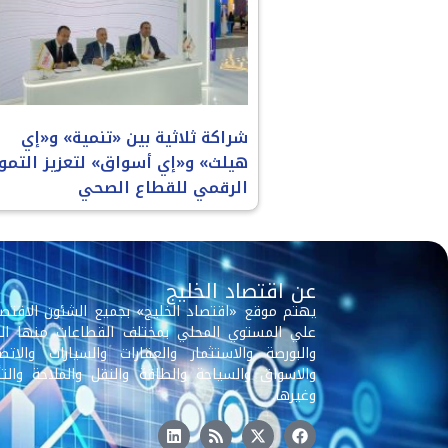
شراكة ثلاثية بين «تنمية» و«إي
هيلث» و«إي أسواق» لتعزيز التمو
الرقمي للقطاع الصحي
عن اقتصاد الخليج
يهتم موقع «اقتصاد الخليج» بجميع الشئون الاقتصا
علي المستوي المحلي بمختلف القطاعات منها الب
والبورصة والاستثمار والعقارات والسيارات والاتصا
والاسواق والسياحة والطاقة والنقل والملاحة والتأ
وغيرها.