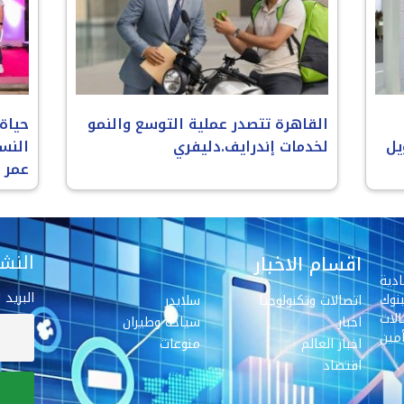
القاهرة تتصدر عملية التوسع والنمو
حياة
يل
لخدمات إندرايف.دليفري
النس
عمر
النشر
اقسام الاخبار
دية
البريد 
نوك
اتصالات وتكنولوجيا
سلايدر
لات
اخبار
سياحة وطيران
مين
اخبار العالم
منوعات
اقتصاد