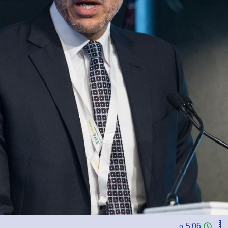
5:06 م