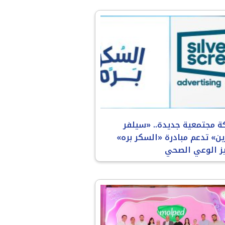
ة مجتمعية جديدة.. «سيلفر
ن» تدعم مبادرة «السكر بره»
يز الوعي الصحي