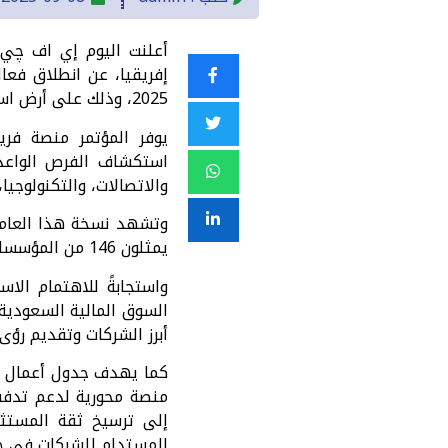
أعلنت اليوم إي اف چي 
2025، وذلك على أرض استاد الإمارات في لندن تحت شعار “الاستثمار الأمثل في الشرق الأوسط وشمال إفريقيا”.
يوفر المؤتمر منصة فري
استكشاف الفرص الواعدة 
والاتصالات، والتكنولوجيا،
يمثلون 146 من المؤسسات الاستثمارية الرائدة.
السوق المالية السعودية
أبرز الشركات وتقديم رؤى
كما يهدف جدول أعمال الم
منصة محورية لدعم تدفقا
إلى ترسيخ ثقة المستث
المستدام للشركات في جم