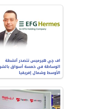
اف چي هيرميس تتصدر أنشطة
الوساطة في خمسة أسواق بالشر
الأوسط وشمال إفريقيا