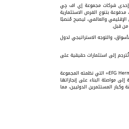
 إحدى شركات مجموعة إي اف چي
مدفوعة بتنوع الفرص الاستثمارية
لإقليمي والعالمي، ليصبح مُنصبًا
من قبل.
أسواق، والتوجه الاستراتيجي لدول
تُترجم إلى استثمارات حقيقية على
جدير بالذكر أن هذا المؤتمر يأتي في أعقاب المؤتمر الاستثماري الناجح ‹‹EFG Hermes One-on-One›› التي نظمته المجموعة
لى مواصلة البناء على إنجازاتها
 وكبار المستثمرين الدوليين، مما