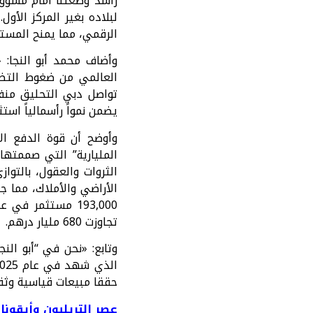
راشد وضعتنا أمام مسؤول
لبلاده بغير المركز الأو
الرقمي، مما يمنح المستثمر
يضمن نمواً رأسمالياً استث
المليارية” التي صممتها 
الثروات والعقول، بالتوا
الأراضي والأملاك، مما 
تجاوزت 680 مليار درهم.
وتابع: «نحن في “أبو الن
حققا مبيعات قياسية وثقة
عصر التريليون وأيقون