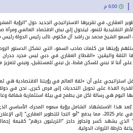
6:00 م
أطر التقليدية للنمو، ليتحول إلى نبض الاقتصاد العالمي ومرآة صا
لسمو الشيخ محمد بن راشد آل مكتوم، نائب رئيس الدولة رئيس مجل
لهم رؤيتها من كلمات صاحب السمو، التي تشكل الدستور الروحي
ا الثقة واليقين: «القطاع العقاري في دبي ليس مجرد جدران 
على أننا لا نبني للسكن فقط، بل نبني للمستقبل، ونبني لتعزيز 
استراتيجي على أن: «ثقة العالم في رؤيتنا الاقتصادية هي ثمر
 والقدرة الفذة على تحويل التحديات إلى فرص كبرى.. نحن في دولة
قها اليوم هي رسالة لكل من يطمح في بيئة استثمارية شفافة وعال
ة، يُعد هذا الاستشهاد الشامل برؤية سموه المحرك الأساسي ال
” الذي يشهد كسر وتجاوز حاجز “التريليون درهم” كقيمة إجمال
غة خارطة الثروات الدولية.