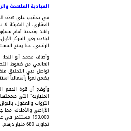
القيادية الملهمة والر
في تعقيب على هذه الرؤي
العقاري، أن الشركة لا 
راشد وضعتنا أمام مسؤول
لبلاده بغير المركز الأو
الرقمي، مما يمنح المستثمر
يضمن نمواً رأسمالياً استث
المليارية” التي صممتها 
الثروات والعقول، بالتوا
الأراضي والأملاك، مما 
تجاوزت 680 مليار درهم.