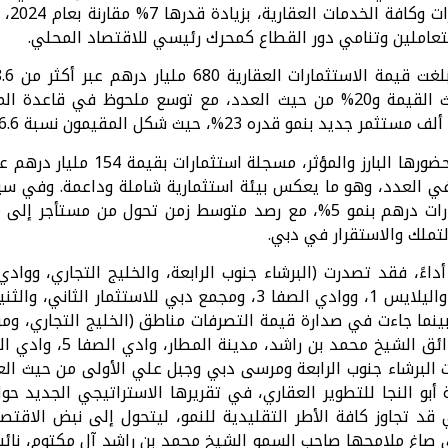
تشمل 
تعاملين وتنامي دور القطاع كمحرك رئيسي للاقتصاد المحلي.
في القيمة و24% في العدد، وهو ما يعكس بيئة استثمارية شاملة وداعمة. و
التملك والاستقرار في دبي.
ينما جاءت في صدارة قيمة التصرفات مناطق (الخليج التجاري، ومر
ت البرشاء جنوب الرابعة ومرسى دبي وجبل علي الأولى من حيث الع
قد تجاوز كافة الأطر التقليدية للنمو، ليتحول إلى نبض الاقتص
لتي صاغ ملامحها صاحب السمو الشيخ محمد بن راشد آل مكتوم، نائ