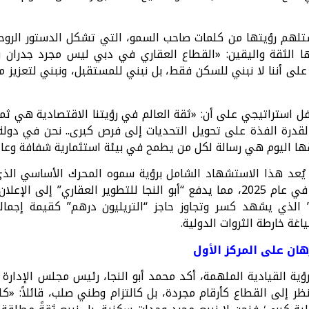
لهم رؤيتها من كلمات صاحب السمو، التي تشكل الدستور الروحي
ا الثقة واليقين: «القطاع العقاري في دبي ليس مجرد جدران 
على أننا لا نبني للسكن فقط، بل نبني للمستقبل، ونبني لتعزيز 
استراتيجي على أن: «ثقة العالم في رؤيتنا الاقتصادية هي ثمر
 والقدرة الفذة على تحويل التحديات إلى فرص كبرى.. نحن في دولة
قها اليوم هي رسالة لكل من يطمح في بيئة استثمارية شفافة وعال
ة، يُعد هذا الاستشهاد الشامل برؤية سموه المحرك الأساسي ال
” الذي يشهد كسر وتجاوز حاجز “التريليون درهم” كقيمة إجمال
غة خارطة الثروات الدولية.
هان على المركز الأول
ة القيادية الملهمة، أكد محمد أبو النجا، رئيس مجلس الإدارة 
تنظر إلى القطاع كأرقام مجردة، بل كالتزام وطني صلب، قائلاً: 