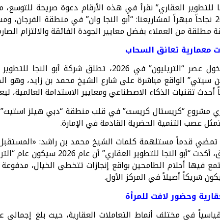
جا للتطوير العقاري” نقرأ في هذه الأرقام دعوة صريحة للتوسع، م
الذي شهد في عام 2025 نجاحاً مبهراً لمشاريعنا: “أبو النجا وان” في منطقة الف
 مطلقة من العملاء بفضل معايير الجودة الفائقة والالتزام الصارم
ات معمارية تعانق السحاب
وفي إطار الاستعداد لدخول عصر “التريليون” في 2026، تطلق 
 سيتي” الواقع مباشرة على شارع الشيخ محمد بن زايد، وهو الصرح
 أحدث تقنيات الذكاء الاصطناعي ومعايير الاستدامة العالمية، ل
ازي مشروع “كريستال كريست” في قلب منطقة “دبي هيلز استيت”،
تمثل عصب التنمية الحضرية القادمة في الإمارة.
 تمضي قدماً مستلهمة كلمات الشيخ محمد بن راشد: «المستقبل لا
اليوم». ومن هذا المنطلق، أكدت “أبو النج
تمع فيها أحلام الطامحين بواقع إنجازات تتخطى الخيال، مدفوعة ب
ن شريكاً أصيلاً في المركز الأول.
قارية وحضور لافت للمرأة