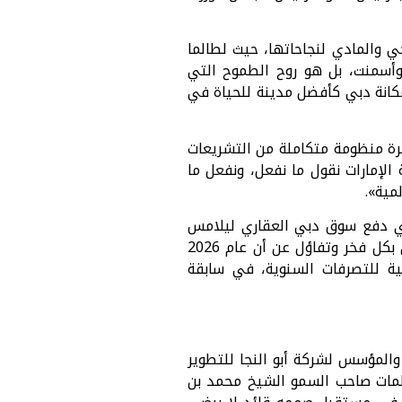
 والمادي لنجاحاتها، حيث لطالما
وأسمنت، بل هو روح الطموح التي
مكانة دبي كأفضل مدينة للحياة في
ة منظومة متكاملة من التشريعات
 الإمارات نقول ما نفعل، ونفعل ما
مية».
ذي دفع سوق دبي العقاري ليلامس
حاجز الـ 917 مليار درهم في عام 2025، مما يدفع “أبو النجا للتطوير العقاري” إلى الإعلان بكل فخر وتفاؤل عن أن عام 2026
ية للتصرفات السنوية، في سابقة
والمؤسس لشركة أبو النجا للتطوير
«كلمات صاحب السمو الشيخ محمد بن