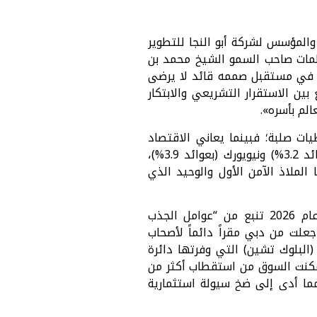
والمؤسس لشركة أبو النجا للتطوير
«كلمات صاحب السمو الشيخ محمد بن
قة في مستقبل صممه قائد لا يرضى
بين الاستقرار التشريعي والابتكار
الم بأسره».
 عتبة التريليون درهم في 2026 تستند إلى معطيات صلبة؛ فبينما يعاني الاقتصاد
العالمي من ضغوط التضخم وتباطؤ النمو في كبرى العواصم مثل لندن (التي تحقق عوائد 3.2%) ونيويورك (بعوائد 3.9%)،
جارية صافية تتراوح بين 7% إلى 10%، مما يجعلها الملاذ الآمن الأول والوحيد الذي
وأوضح أن قوة الدفع الاستثمارية التي تراهن عليها “أبو النجا للتطوير العقاري” في عام 2026 تنبع من “عوامل الجذب
جعلت من دبي مقراً دائماً لأصحاب
(البلوك تشين) التي وفرتها دائرة
ة مكنت السوق من استقطاب أكثر من
 عدد المستثمرين الجدد، مما أدى إلى ضخ سيولة استثمارية