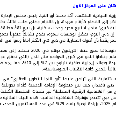
هان على المركز الأول
ة القيادية الملهمة، أكد محمد أبو النجا، رئيس مجلس الإدارة 
تنظر إلى القطاع كأرقام مجردة، بل كالتزام وطني صلب، قائلاً: 
ية كبرى؛ فنحن لا نبيع مجرد وحدات سكنية، بل نبيع ثقةً مطل
ل. إن دبي اليوم، بفضل توجيهات سموه، تقدم تشابكاً عبقرياً يجمع 
 يقيناً بأن أصوله العقارية في دبي هي الأكثر أماناً ونمواً في الع
وأضاف محمد أبو النجا: «توقعاتنا بعبور
تواصل دبي التحليق منفردة بعوائد إي
نائياً يتحدى كافة التقلبات الجيوسياسية».
دبي باقتدار، حيث تبرز منظومة الإقامة الذهبية كأداة تحويلية 
زي مع “الشفافية الرقمية المطلقة” عبر تقنيات السلسلة الكتلية 
جعل دبي تتصدر مؤشرات الشفافية العالمية. هذه البيئة المثالي
193,000 مستثمر في عام 2025، بزيادة نوعية بلغت 29% في