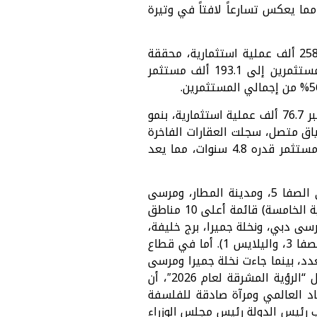
التصرفات والإيجارات وكافة الخدمات العقارية، بزيادة قدرها 7% مقارنة بعام 2024، مما يعكس تسارعاً لافتاً في وتيرة
وعلى صعيد الاستثمار، بلغت قيمة الاستثمارات العقارية 680 مليار درهم عبر أكثر من 258.6 ألف عملية استثمارية، محققة
نمواً بنسبة 29% من حيث القيمة و20% من حيث العدد، مع توسع ملحوظ في قاعدة المستثمرين إلى 193.1 ألف مستثمر
كما واصلت المرأة تعزيز حضورها البارز والمؤثر، مسجلة استثمارات بقيمة 154 مليار درهم عبر 76.7 ألف عملية استثمارية، بنمو
في سياق متصل، سجلت العقارات الفاخرة
تداولات بقيمة 3.98 مليارات درهم بنمو 5%، مع رصد متوسط زمن تحول من مستأجر إلى مستثمر قدره 4.8 سنوات، مما يعد
أما عن المناطق الأعلى أداءً، فقد تصدرت (البرشاء جنوب الرابعة، والخليج التجاري، ووادي الصفا 5، ومدينة المطار، ومرسى
دبي، وجبل علي الأولى، واليلايس 1، ووادي الصفا 3، ومجمع دبي للاستثمار الثاني، والثنية الخامسة) قائمة أعلى 10 مناطق
سى دبي، ونخلة جميرا، برج خليفة،
البرشاء جنوب الرابعة، حدائق الشيخ محمد بن راشد، مدينة المطار، وادي الصفا 5، وادي الصفا 3، واليلايس 1). أما في قطاع
دد، بينما جاءت نخلة جميرا ومرسى
دبي والخليج اكدت شركة أبو النجا للتطوير العقاري، في تقريرها الاستراتيجي الجديد حول “الرؤية المشرقة لعام 2026″، أن
اد العالمي ومرآة صادقة للفلسفة
ب رئيس الدولة رئيس مجلس الوزراء