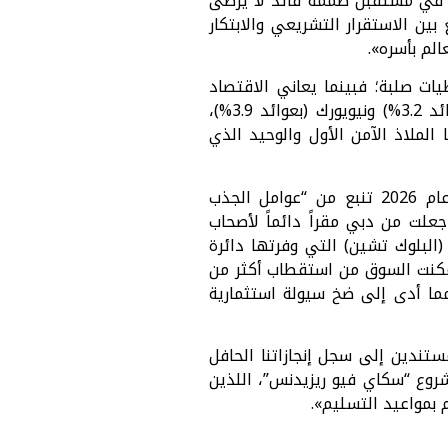
قة في مستقبل صممه قائد لا يرضى
بين الاستقرار التشريعي والابتكار
الم بأسره».
 عتبة التريليون درهم في 2026 تستند إلى معطيات صلبة؛ فبينما يعاني الاقتصاد
العالمي من ضغوط التضخم وتباطؤ النمو في كبرى العواصم مثل لندن (التي تحقق عوائد 3.2%) ونيويورك (بعوائد 3.9%)،
جارية صافية تتراوح بين 7% إلى 10%، مما يجعلها الملاذ الآمن الأول والوحيد الذي
وأوضح أن قوة الدفع الاستثمارية التي تراهن عليها “أبو النجا للتطوير العقاري” في عام 2026 تنبع من “عوامل الجذب
جعلت من دبي مقراً دائماً لأصحاب
(البلوك تشين) التي وفرتها دائرة
ة مكنت السوق من استقطاب أكثر من
 عدد المستثمرين الجدد، مما أدى إلى ضخ سيولة استثمارية
ستندين إلى سجل إنجازاتنا الحافل
رجان، ومشروع “سكاي فيو ريزيدنس”، اللذين
 بمواعيد التسليم».