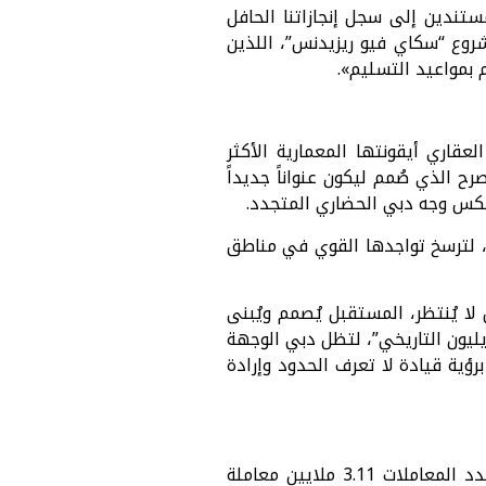
ستندين إلى سجل إنجازاتنا الحافل
رجان، ومشروع “سكاي فيو ريزيدنس”، اللذين
 بمواعيد التسليم».
شركة أبو النجا للتطوير العقاري أيقونتها المعمارية الأكثر
 الذي صُمم ليكون عنواناً جديداً
يعكس وجه دبي الحضاري المتجدد.
 لترسخ تواجدها القوي في مناطق
 يُنتظر، المستقبل يُصمم ويُبنى
ا للتطوير العقاري” أن عام 2026 سيكون عام “التريليون التاريخي”، لتظل دبي الوجهة
رؤية قيادة لا تعرف الحدود وإرادة
شهد عام 2025 نشاطاً قياسياً في مختلف أنماط التعاملات العقارية، حيث بلغ إجمالي عدد المعاملات 3.11 ملايين معاملة