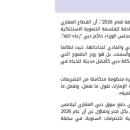
اكدت شركة أبو النجا للتطوير العقاري، في تقريرها الاستراتيجي الجديد حول “الرؤية المشرقة لعام 2026″، أن القطاع العقاري
دقة للفلسفة التنموية الاستثنائية
س الوزراء حاكم دبي “رعاه الله”.
 والمادي لنجاحاتها، حيث لطالما
وأسمنت، بل هو روح الطموح التي
مكانة دبي كأفضل مدينة للحياة في
ة منظومة متكاملة من التشريعات
 الإمارات نقول ما نفعل، ونفعل ما
مية».
ذي دفع سوق دبي العقاري ليلامس
حاجز الـ 917 مليار درهم في عام 2025، مما يدفع “أبو النجا للتطوير العقاري” إلى الإعلان بكل فخر وتفاؤل عن أن عام 2026
ية للتصرفات السنوية، في سابقة