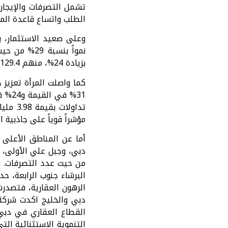
الطلب واتساع قاعدة الم
بزيادة 24%، منهم 129.4 ألف مستثمر جديد بنمو قدره 23%، حيث شكل المقيمون نسبة 56.6% من إجمالي المستثمرين.
31% 
مؤشراً قوياً على جاذبية 
من حيث عدد التصرفات. ب
الرهون العقارية، فتصدر
القطاع العقاري في دبي 
التنموية الاستثنائية ا