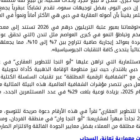
ية كبرى؛ فنحن لا نبيع مجرد وحدات سكنية، بل نبيع ثقةً مطل
ل. إن دبي اليوم، بفضل توجيهات سموه، تقدم تشابكاً عبقرياً يجمع 
 يقيناً بأن أصوله العقارية في دبي هي الأكثر أماناً ونمواً في الع
وأضاف محمد أبو النجا: «توقعاتنا بعبور
تواصل دبي التحليق منفردة بعوائد إي
نائياً يتحدى كافة التقلبات الجيوسياسية».
دبي باقتدار، حيث تبرز منظومة الإقامة الذهبية كأداة تحويلية 
زي مع “الشفافية الرقمية المطلقة” عبر تقنيات السلسلة الكتلية 
جعل دبي تتصدر مؤشرات الشفافية العالمية. هذه البيئة المثالي
193,000 مستثمر في عام 2025، بزيادة نوعية بلغت 29% في
جا للتطوير العقاري” نقرأ في هذه الأرقام دعوة صريحة للتوسع، م
الذي شهد في عام 2025 نجاحاً مبهراً لمشاريعنا: “أبو النجا وان” في منطقة الف
 مطلقة من العملاء بفضل معايير الجودة الفائقة والالتزام الصارم
ات معمارية تعانق السحاب