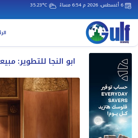
6 أغسطس، 2026 م 6:54 مساءً
35.23°C
الر
ابو النجا للتطوير: مب