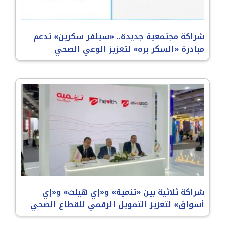
شراكة مجتمعية جديدة.. «سيلفر سكرين» تدعم
مبادرة «السكر بره» لتعزيز الوعي الصحي
شراكة ثلاثية بين «تنمية» و«إي هيلث» و«إي
أسواق» لتعزيز التمويل الرقمي للقطاع الصحي