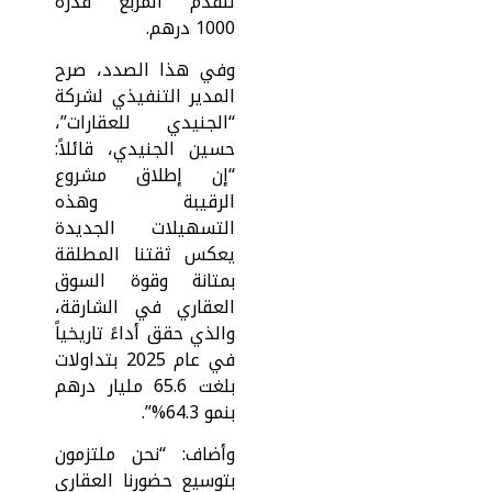
للقدم المربع قدره
1000 درهم.
وفي هذا الصدد، صرح
المدير التنفيذي لشركة
“الجنيدي للعقارات”،
حسين الجنيدي، قائلاً:
“إن إطلاق مشروع
الرقيبة وهذه
التسهيلات الجديدة
يعكس ثقتنا المطلقة
بمتانة وقوة السوق
العقاري في الشارقة،
والذي حقق أداءً تاريخياً
في عام 2025 بتداولات
بلغت 65.6 مليار درهم
بنمو 64.3%”.
وأضاف: “نحن ملتزمون
بتوسيع حضورنا العقاري