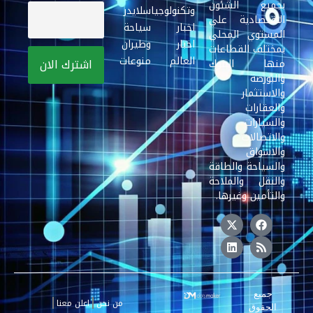
بجميع الشئون
وتكنولوجيا
سلايدر
الاقتصادية علي
اخبار
سياحة
المستوي المحلي
اخبار
وطيران
بمختلف القطاعات
العالم
منوعات
منها البنوك
والبورصة
والاستثمار
والعقارات
والسيارات
والاتصالات
والاسواق
والسياحة والطاقة
والنقل والملاحة
والتأمين وغيرها.
جميع
من نحن
اعلن معنا
الحقوق