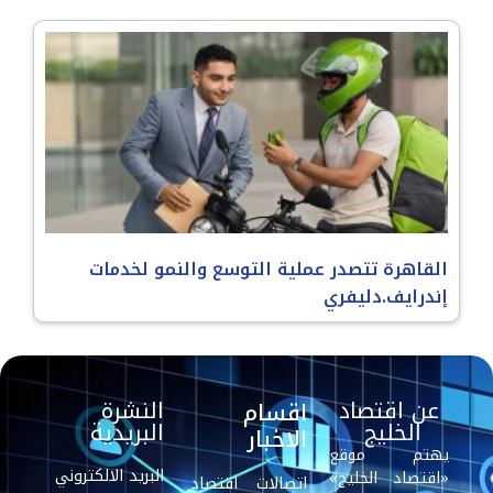
القاهرة تتصدر عملية التوسع والنمو لخدمات
إندرايف.دليفري
عن اقتصاد
النشرة
اقسام
الخليج
البريدية
الاخبار
يهتم موقع
البريد الالكتروني
«اقتصاد الخليج»
اتصالات
اقتصاد