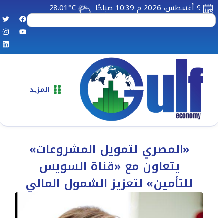
9 أغسطس، 2026 م 10:39 صباحًا
28.01°C
المزيد
«المصري لتمويل المشروعات»
يتعاون مع «قناة السويس
للتأمين» لتعزيز الشمول المالي