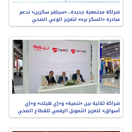
شراكة مجتمعية جديدة.. «سيلفر سكرين» تدعم
مبادرة «السكر بره» لتعزيز الوعي الصحي
شراكة ثلاثية بين «تنمية» و«إي هيلث» و«إي
أسواق» لتعزيز التمويل الرقمي للقطاع الصحي