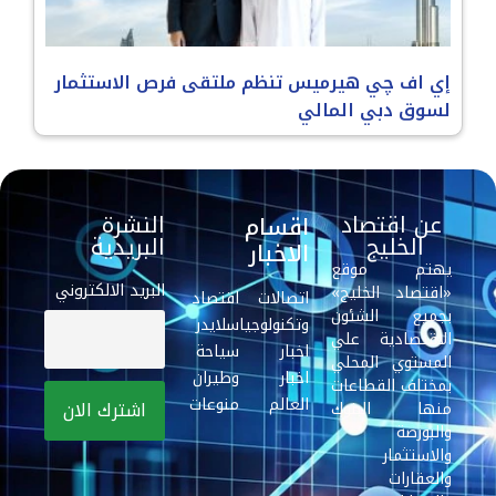
إي اف چي هيرميس تنظم ملتقى فرص الاستثمار
لسوق دبي المالي
عن اقتصاد
النشرة
اقسام
الخليج
البريدية
الاخبار
يهتم موقع
البريد الالكتروني
«اقتصاد الخليج»
اتصالات
اقتصاد
بجميع الشئون
وتكنولوجيا
سلايدر
الاقتصادية علي
اخبار
سياحة
المستوي المحلي
اخبار
وطيران
بمختلف القطاعات
العالم
منوعات
منها البنوك
والبورصة
والاستثمار
والعقارات