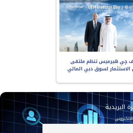
ف چي هيرميس تنظم ملتقى
الاستثمار لسوق دبي المالي
ة البريدية
الالكتروني