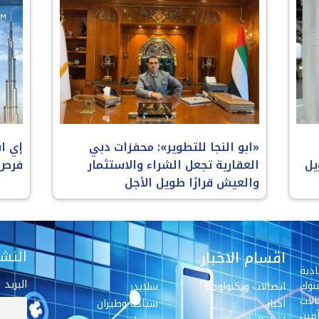
«ابو النجا للتطوير»: محفزات دبي
إي ا
يل
العقارية تجعل الشراء والاستثمار
فرص 
والعيش قرارًا طويل الأجل
النشر
اقسام الاخبار
دية
البريد 
نوك
اتصالات وتكنولوجيا
سلايدر
لات
اخبار
سياحة وطيران
مين