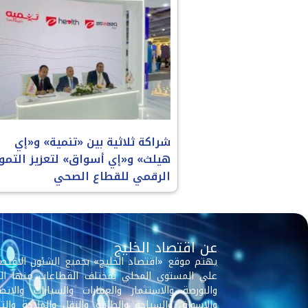
شراكة ثلاثية بين «تنمية» و«إي
هيلث» و«إي أسواق» لتعزيز التمو
الرقمي للقطاع الصحي
عن اقتصاد الخليج
يهتم موقع «اقتصاد الخليج» بجميع الشئون الاقتصا
علي المستوي المحلي بمختلف القطاعات منها الب
والبورصة والاستثمار والعقارات والسيارات والاتصا
والاسواق والسياحة والطاقة والنقل والملاحة والتأ