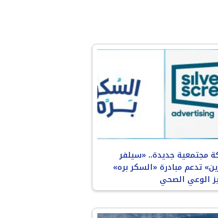
ة مجتمعية جديدة.. «سيلفر
ن» تدعم مبادرة «السكر بره»
يز الوعي الصحي