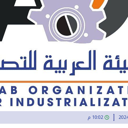
202
10:02 م