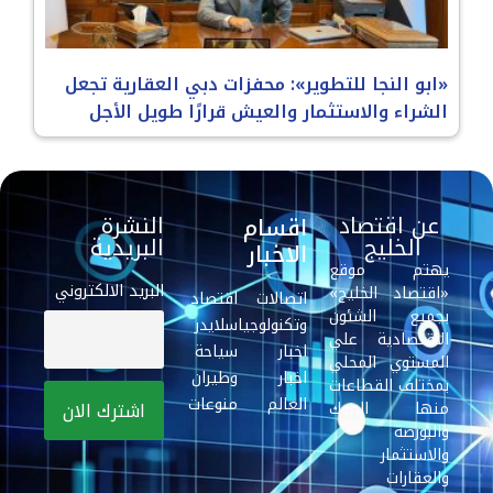
«ابو النجا للتطوير»: محفزات دبي العقارية تجعل
الشراء والاستثمار والعيش قرارًا طويل الأجل
عن اقتصاد
النشرة
اقسام
الخليج
البريدية
الاخبار
يهتم موقع
البريد الالكتروني
«اقتصاد الخليج»
اتصالات
اقتصاد
بجميع الشئون
وتكنولوجيا
سلايدر
الاقتصادية علي
اخبار
سياحة
المستوي المحلي
اخبار
وطيران
بمختلف القطاعات
العالم
منوعات
منها البنوك
والبورصة
والاستثمار
والعقارات