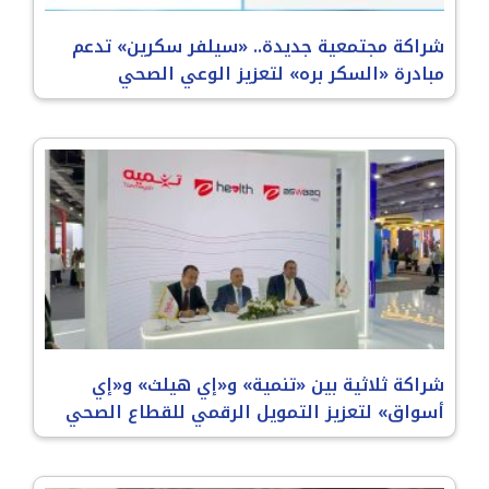
شراكة مجتمعية جديدة.. «سيلفر سكرين» تدعم
مبادرة «السكر بره» لتعزيز الوعي الصحي
شراكة ثلاثية بين «تنمية» و«إي هيلث» و«إي
أسواق» لتعزيز التمويل الرقمي للقطاع الصحي