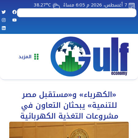
7 أغسطس، 2026 م 6:05 مساءً
38.27°C
المزيد
«الكهرباء» و«مستقبل مصر
للتنمية» يبحثان التعاون في
مشروعات التغذية الكهربائية