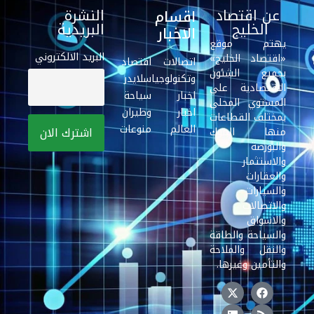
عن اقتصاد
النشرة
اقسام
الخليج
البريدية
الاخبار
يهتم موقع
البريد الالكتروني
«اقتصاد الخليج»
اتصالات
اقتصاد
بجميع الشئون
وتكنولوجيا
سلايدر
الاقتصادية علي
اخبار
سياحة
المستوي المحلي
اخبار
وطيران
بمختلف القطاعات
العالم
منوعات
منها البنوك
والبورصة
والاستثمار
والعقارات
والسيارات
والاتصالات
والاسواق
والسياحة والطاقة
والنقل والملاحة
والتأمين وغيرها.