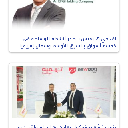
اف چي هيرميس تتصدر أنشطة الوساطة في
خمسة أسواق بالشرق الأوسط وشمال إفريقيا
تنميه توقّع بروتوكول تعاون مع إي أسواق لدعم