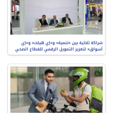
شراكة ثلاثية بين «تنمية» و«إي هيلث» و«إي
أسواق» لتعزيز التمويل الرقمي للقطاع الصحي