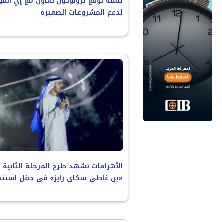
تنميه توقّع بروتوكول تعاون مع إي أسو
لدعم المشروعات الصغيرة
الأهرامات تشهد طرح المرحلة الثانية 
«بن غاطي سكاي رايز» في حفل استثن