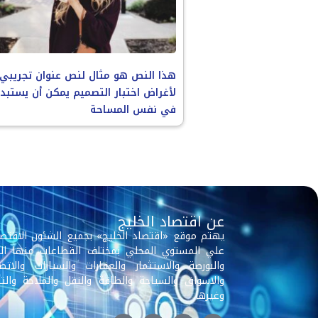
هذا النص هو مثال لنص عنوان تجريبي
لأغراض اختبار التصميم يمكن أن يستبد
في نفس المساحة
عن اقتصاد الخليج
يهتم موقع «اقتصاد الخليج» بجميع الشئون الاقتصا
علي المستوي المحلي بمختلف القطاعات منها الب
والبورصة والاستثمار والعقارات والسيارات والاتصا
والاسواق والسياحة والطاقة والنقل والملاحة والتأ
وغيرها.