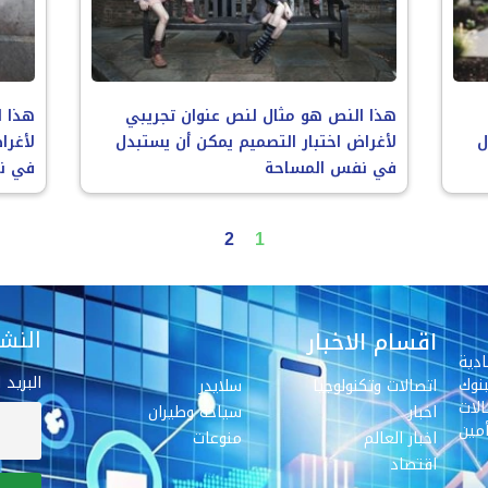
هذا النص هو مثال لنص عنوان تجريبي
هذا ا
ل
لأغراض اختبار التصميم يمكن أن يستبدل
لأغرا
في نفس المساحة
في ن
2
1
النشر
اقسام الاخبار
دية
البريد 
نوك
اتصالات وتكنولوجيا
سلايدر
لات
اخبار
سياحة وطيران
مين
اخبار العالم
منوعات
اقتصاد