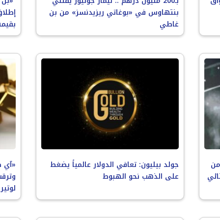
اق
بـ200 مليون درهم .. نيمار جونيور يقتني
«بن 
بنتهاوس في «بوغاتي ريزيدنسز» من بن
إطلاق
غاطي
بقيمة 5 مليار 
من
جولد بيليون: تعافي الدولار عالمياً يضغط
«آي ص
ائي
على الذهب نحو الهبوط
وترقب
لوتير