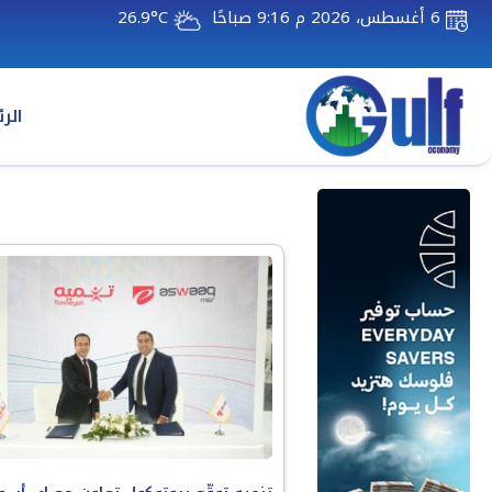
6 أغسطس، 2026 م 9:16 صباحًا
26.9°C
الر